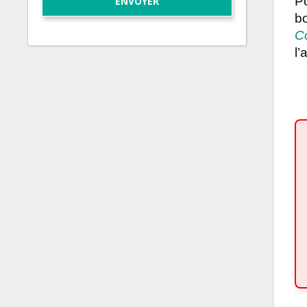
Po
b
C
l’