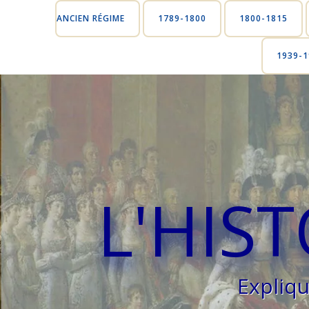
ANCIEN RÉGIME
1789-1800
1800-1815
1939-1
L'HIS
Expliq