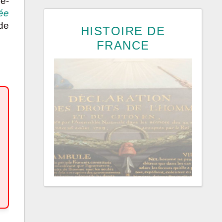
’e-
ée
de
HISTOIRE DE
FRANCE