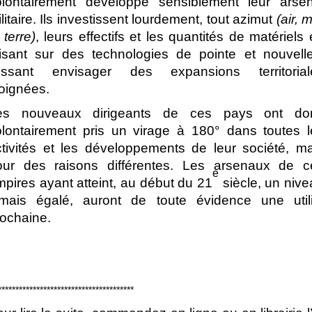
olontairement développé sensiblement leur arsen
litaire. Ils investissent lourdement, tout azimut
(air, 
 terre)
, leurs effectifs et les quantités de matériels
isant sur des technologies de pointe et nouvelle
aissant envisager des expansions territorial
oignées.
es nouveaux dirigeants de ces pays ont do
olontairement pris un virage à 180° dans toutes l
ctivités et les développements de leur société, ma
our des raisons différentes. Les arsenaux de c
e
pires ayant atteint, au début du 21
siècle, un niv
amais égalé, auront de toute évidence une utili
rochaine.
***************************************