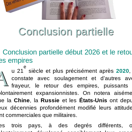
Conclusion partielle
. Conclusion partielle début 2026 et le reto
es empires
A
e
u 21
siècle et plus précisément après
2020
,
constate avec soulagement et d’autres av
frayeur, le retour des empires, puissants 
olontairement expansionnistes. On notera aiséme
ue la
Chine
, la
Russie
et les
États-Unis
ont depu
eux décennies profondément modifié leurs attitude
nt commerciales que militaires.
es trois pays, à des degrés différents, o