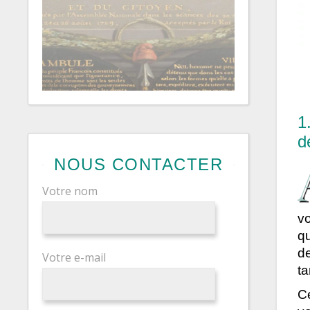
1
d
NOUS CONTACTER
Votre nom
v
q
d
Votre e-mail
ta
C