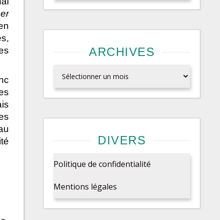
al
mer
 en
s,
es
ARCHIVES
Archives
nc
es
is
es
eau
DIVERS
té
Politique de confidentialité
Mentions légales