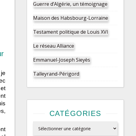
Guerre d’Algérie, un témoignage
Maison des Habsbourg-Lorraine
Testament politique de Louis XVI
Le réseau Alliance
ur
Emmanuel-Joseph Sieyès
 je
Talleyrand-Périgord
ec
et
nt
is
s,
CATÉGORIES
Catégories
nt