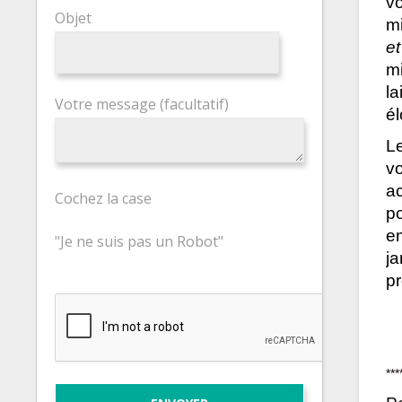
v
Objet
mi
et
m
l
Votre message (facultatif)
él
L
v
a
Cochez la case
p
em
"Je ne suis pas un Robot"
j
p
***