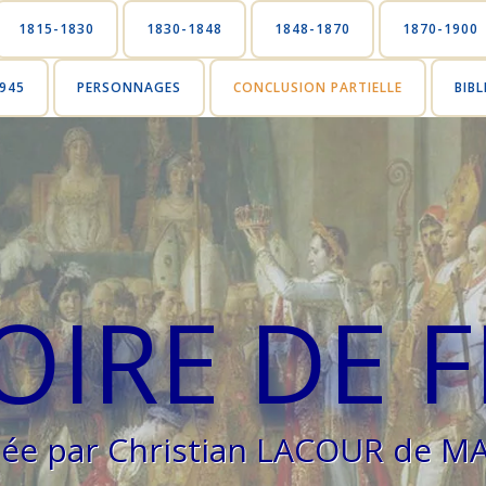
1815-1830
1830-1848
1848-1870
1870-1900
945
PERSONNAGES
CONCLUSION PARTIELLE
BIB
TOIRE DE 
uée par Christian LACOUR de 