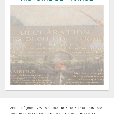
Ancien Régime
1789-1800
1800-1815
1815-1830
1830-1848
1848-1870
1870-1900
1900-1914
1914-1920
1920-1939