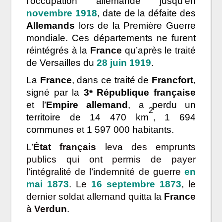
l’occupation allemande jusqu’en
novembre 1918
, date de la défaite des
Allemands
lors de la Première Guerre
mondiale. Ces départements ne furent
réintégrés à la
France
qu’après le traité
de Versailles du
28 juin 1919
.
La
France
, dans ce traité de
Francfort
,
signé par la
3ᵉ République française
et l’
Empire allemand
, a perdu un
2
territoire de 14 470 km
, 1 694
communes et 1 597 000 habitants.
L’
État français
leva des emprunts
publics qui ont permis de payer
l’intégralité de l’indemnité de guerre
en
mai 1873
. Le
16 septembre 1873
, le
dernier soldat allemand quitta la
France
à
Verdun
.